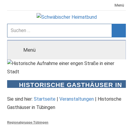
Zum
Menü
Inhalt
springen
Schwäbischer
Suchen
nach:
Suche
Heimatbund
Menü
HISTORISCHE GASTHÄUSER IN
TÜBINGEN
Sie sind hier:
Startseite
|
Veranstaltungen
|
Historische
Gasthäuser in Tübingen
Regionalgruppe Tübingen