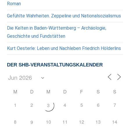
Roman
Gefühlte Wahrheiten. Zeppeline und Nationalsozialismus
Die Kelten in Baden-Württemberg – Archäologie,
Geschichte und Fundstätten
Kurt Oesterle: Leben und Nachleben Friedrich Hölderlins
DER SHB-VERANSTALTUNGSKALENDER
M
D
M
D
F
S
S
1
2
4
5
6
7
3
8
10
11
12
13
14
9