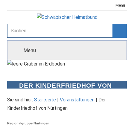
Zum
Menü
Inhalt
springen
Schwäbischer
Suchen
nach:
Suche
Heimatbund
Menü
DER KINDERFRIEDHOF VON
NÜRTINGEN
Sie sind hier:
Startseite
|
Veranstaltungen
|
Der
Kinderfriedhof von Nürtingen
Regionalgruppe Nürtingen