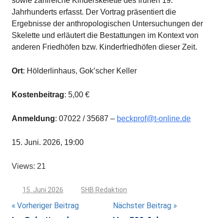
sowie zahlreiche Kinderskelette des frühen 19.
Jahrhunderts erfasst. Der Vortrag präsentiert die
Ergebnisse der anthropologischen Untersuchungen der
Skelette und erläutert die Bestattungen im Kontext von
anderen Friedhöfen bzw. Kinderfriedhöfen dieser Zeit.
Ort
: Hölderlinhaus, Gok’scher Keller
Kostenbeitrag
: 5,00 €
Anmeldung
: 07022 / 35687 –
beckprof@t-online.de
15. Juni. 2026, 19:00
Views: 21
15. Juni 2026
SHB Redaktion
Beitragsnavigation
Vorheriger Beitrag
Nächster Beitrag