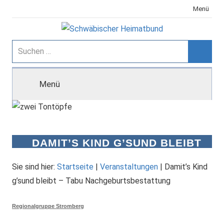
Zum
Menü
Inhalt
springen
Schwäbischer
Suchen
nach:
Suche
Heimatbund
Menü
DAMIT’S KIND G’SUND BLEIBT
– TABU
NACHGEBURTSBESTATTUNG
Sie sind hier:
Startseite
|
Veranstaltungen
|
Damit’s Kind
g’sund bleibt – Tabu Nachgeburtsbestattung
Regionalgruppe Stromberg