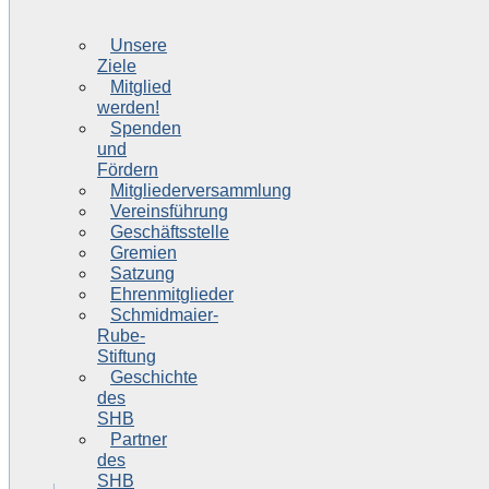
Unsere
Ziele
Mitglied
werden!
Spenden
und
Fördern
Mitgliederversammlung
Vereinsführung
Geschäftsstelle
Gremien
Satzung
Ehrenmitglieder
Schmidmaier-
Rube-
Stiftung
Geschichte
des
SHB
Partner
des
SHB