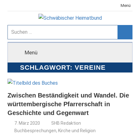
Zum
Menü
Inhalt
springen
Schwäbischer
Suchen
nach:
Suche
Heimatbund
Menü
SCHLAGWORT:
VEREINE
Zwischen Beständigkeit und Wandel. Die
württembergische Pfarrerschaft in
Geschichte und Gegenwart
7. März 2020
SHB Redaktion
Buchbesprechungen
,
Kirche und Religion