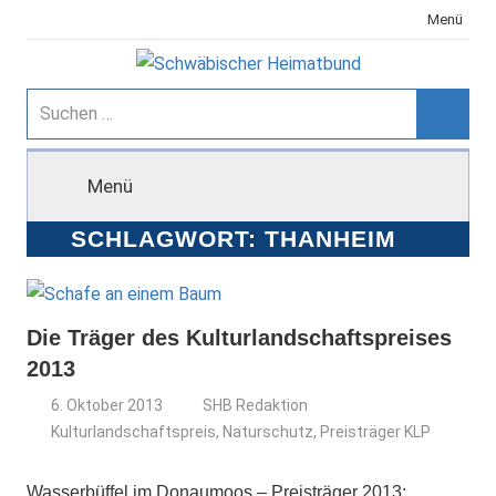
Zum
Menü
Inhalt
springen
Schwäbischer
Suchen
nach:
Suche
Heimatbund
Menü
SCHLAGWORT:
THANHEIM
Die Träger des Kulturlandschaftspreises
2013
6. Oktober 2013
SHB Redaktion
Kulturlandschaftspreis
,
Naturschutz
,
Preisträger KLP
Wasserbüffel im Donaumoos – Preisträger 2013: