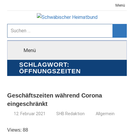
Zum
Menü
Inhalt
springen
Schwäbischer
Suchen
nach:
Suche
Heimatbund
Menü
SCHLAGWORT:
ÖFFNUNGSZEITEN
Geschäftszeiten während Corona
eingeschränkt
12. Februar 2021
SHB Redaktion
Allgemein
Views: 88