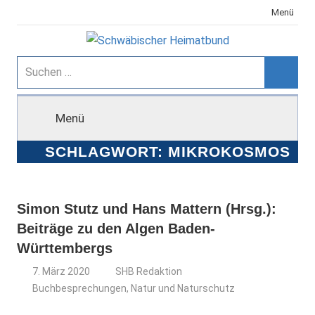
Zum
Menü
Inhalt
springen
Schwäbischer
Suchen
nach:
Suche
Heimatbund
Menü
SCHLAGWORT:
MIKROKOSMOS
Simon Stutz und Hans Mattern (Hrsg.):
Beiträge zu den Algen Baden-
Württembergs
7. März 2020
SHB Redaktion
Buchbesprechungen
,
Natur und Naturschutz