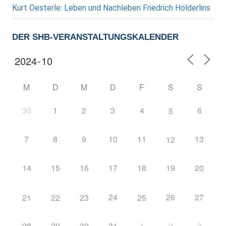
Kurt Oesterle: Leben und Nachleben Friedrich Hölderlins
DER SHB-VERANSTALTUNGSKALENDER
M
D
M
D
F
S
S
30
1
2
3
4
6
5
7
8
9
10
11
13
12
14
15
16
17
18
19
20
24
26
27
21
22
23
25
28
29
30
31
1
2
3