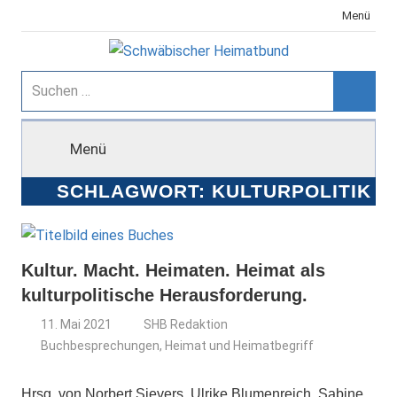
Zum
Menü
Inhalt
springen
Schwäbischer
Suchen
nach:
Suche
Heimatbund
Menü
SCHLAGWORT:
KULTURPOLITIK
Kultur. Macht. Heimaten. Heimat als
kulturpolitische Herausforderung.
11. Mai 2021
SHB Redaktion
Buchbesprechungen
,
Heimat und Heimatbegriff
Hrsg. von Norbert Sievers, Ulrike Blumenreich, Sabine