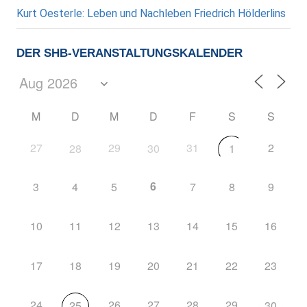
Kurt Oesterle: Leben und Nachleben Friedrich Hölderlins
DER SHB-VERANSTALTUNGSKALENDER
M
D
M
D
F
S
S
27
29
31
2
28
30
1
6
3
4
5
7
8
9
10
11
12
13
14
15
16
17
18
19
20
21
22
23
24
26
27
28
29
25
30