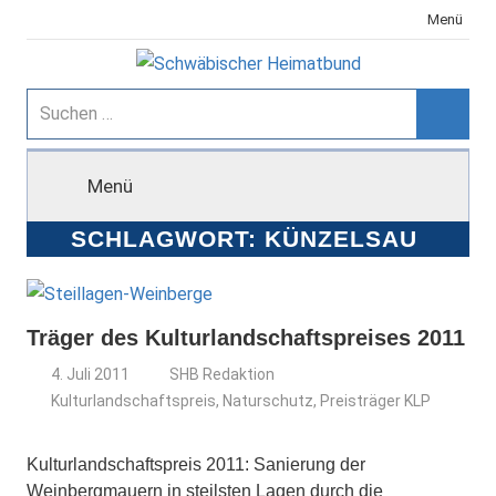
Zum
Menü
Inhalt
springen
Schwäbischer
Suchen
nach:
Suche
Heimatbund
Menü
SCHLAGWORT:
KÜNZELSAU
Träger des Kulturlandschaftspreises 2011
4. Juli 2011
SHB Redaktion
Kulturlandschaftspreis
,
Naturschutz
,
Preisträger KLP
Kulturlandschaftspreis 2011: Sanierung der
Weinbergmauern in steilsten Lagen durch die