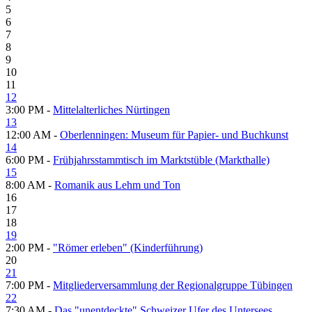
5
6
7
8
9
10
11
12
3:00 PM -
Mittelalterliches Nürtingen
13
12:00 AM -
Oberlenningen: Museum für Papier- und Buch­kunst
14
6:00 PM -
Frühjahrsstammtisch im Marktstüble (Markthalle)
15
8:00 AM -
Romanik aus Lehm und Ton
16
17
18
19
2:00 PM -
"Römer erleben" (Kinderführung)
20
21
7:00 PM -
Mitgliederversammlung der Regionalgruppe Tübingen
22
7:30 AM -
Das "unentdeckte" Schweizer Ufer des Untersees