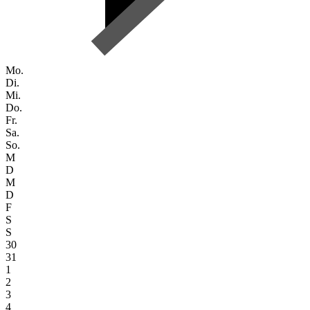
Mo.
Di.
Mi.
Do.
Fr.
Sa.
So.
M
D
M
D
F
S
S
30
31
1
2
3
4