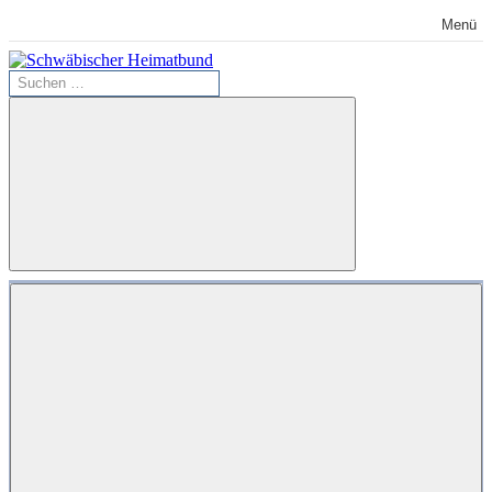
Zum
Menü
Inhalt
springen
Suchen
Schwäbischer
nach:
Heimatbund
Suchen