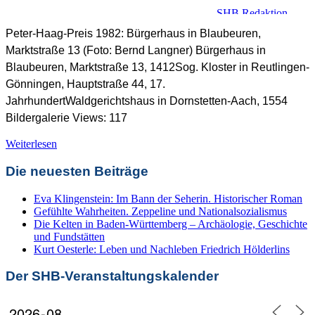
SHB Redaktion
Peter-Haag-Preis 1982: Bürgerhaus in Blaubeuren,
Marktstraße 13 (Foto: Bernd Langner) Bürgerhaus in
Blaubeuren, Marktstraße 13, 1412Sog. Kloster in Reutlingen-
Gönningen, Hauptstraße 44, 17.
JahrhundertWaldgerichtshaus in Dornstetten-Aach, 1554
Bildergalerie Views: 117
Denkmalschutz +
Baukultur
,
Denkmalschutzpreis
,
Preisträger DSP
Weiterlesen
Die neuesten Beiträge
Eva Klingenstein: Im Bann der Seherin. Historischer Roman
Gefühlte Wahrheiten. Zeppeline und Nationalsozialismus
Die Kelten in Baden-Württemberg – Archäologie, Geschichte
und Fundstätten
Kurt Oesterle: Leben und Nachleben Friedrich Hölderlins
Der SHB-Veranstaltungskalender