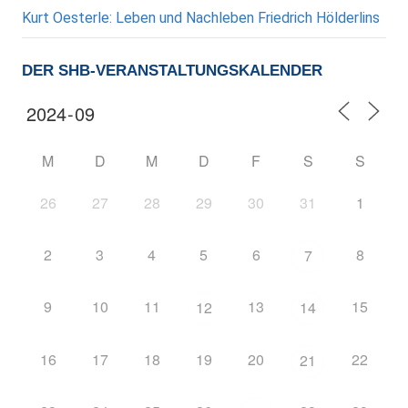
Kurt Oesterle: Leben und Nachleben Friedrich Hölderlins
DER SHB-VERANSTALTUNGSKALENDER
M
D
M
D
F
S
S
26
27
28
29
30
31
1
2
3
4
5
6
8
7
9
10
11
13
15
12
14
16
17
18
19
20
22
21