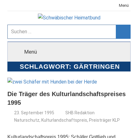
Zum
Menü
Inhalt
springen
Schwäbischer
Suchen
nach:
Suche
Heimatbund
Menü
SCHLAGWORT:
GÄRTRINGEN
Die Träger des Kulturlandschaftspreises
1995
23. September 1995
SHB Redaktion
Naturschutz
,
Kulturlandschaftspreis
,
Preisträger KLP
Kulturlandschaftspreis 1995: Schäfer Gottlieb und