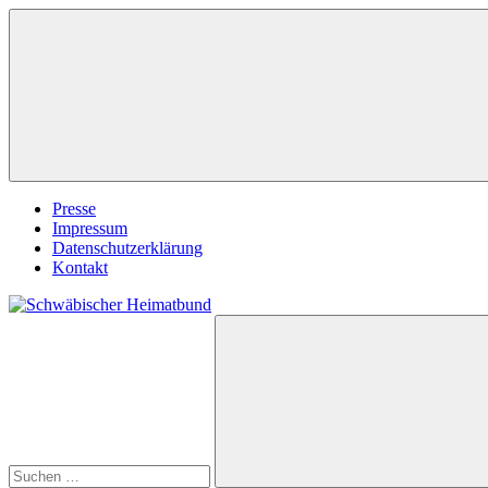
Zum
Inhalt
springen
Presse
Impressum
Datenschutzerklärung
Kontakt
Suchen
Schwäbischer
nach:
Heimatbund