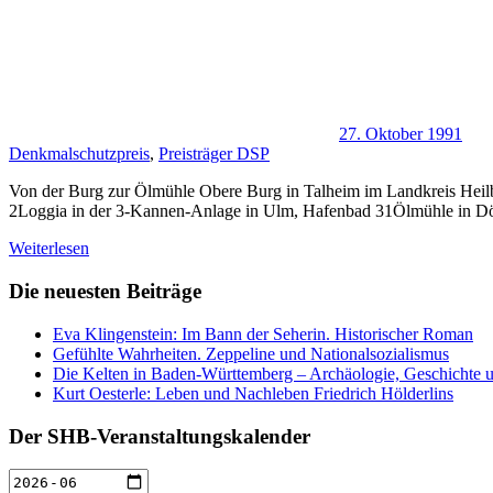
27. Oktober 1991
Denkmalschutzpreis
,
Preisträger DSP
Von der Burg zur Ölmühle Obere Burg in Talheim im Landkreis Heilb
2Loggia in der 3-Kannen-Anlage in Ulm, Hafenbad 31Ölmühle in D
Weiterlesen
Die neuesten Beiträge
Eva Klingenstein: Im Bann der Seherin. Historischer Roman
Gefühlte Wahrheiten. Zeppeline und Nationalsozialismus
Die Kelten in Baden-Württemberg – Archäologie, Geschichte u
Kurt Oesterle: Leben und Nachleben Friedrich Hölderlins
Der SHB-Veranstaltungskalender