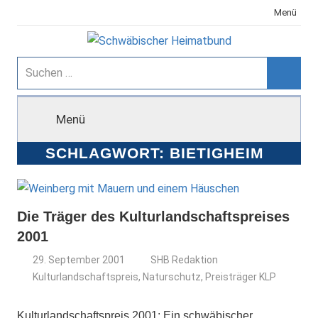
Zum
Menü
Inhalt
springen
Schwäbischer
Suchen
nach:
Suche
Heimatbund
Menü
SCHLAGWORT:
BIETIGHEIM
Die Träger des Kulturlandschaftspreises
2001
29. September 2001
SHB Redaktion
Kulturlandschaftspreis
,
Naturschutz
,
Preisträger KLP
Kulturlandschaftspreis 2001: Ein schwäbischer