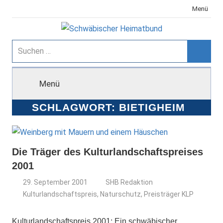
Zum
Menü
Inhalt
springen
Schwäbischer
Suchen
nach:
Suche
Heimatbund
Menü
SCHLAGWORT:
BIETIGHEIM
Die Träger des Kulturlandschaftspreises
2001
29. September 2001
SHB Redaktion
Kulturlandschaftspreis
,
Naturschutz
,
Preisträger KLP
Kulturlandschaftspreis 2001: Ein schwäbischer