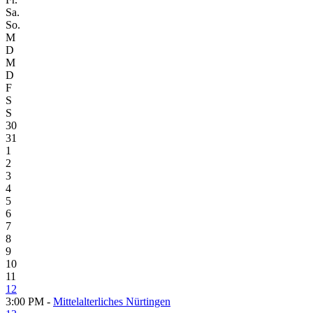
Sa.
So.
M
D
M
D
F
S
S
30
31
1
2
3
4
5
6
7
8
9
10
11
12
3:00 PM -
Mittelalterliches Nürtingen