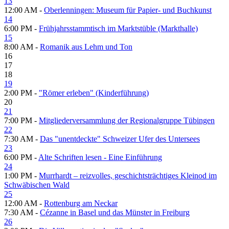
13
12:00 AM -
Oberlenningen: Museum für Papier- und Buch­kunst
14
6:00 PM -
Frühjahrsstammtisch im Marktstüble (Markthalle)
15
8:00 AM -
Romanik aus Lehm und Ton
16
17
18
19
2:00 PM -
"Römer erleben" (Kinderführung)
20
21
7:00 PM -
Mitgliederversammlung der Regionalgruppe Tübingen
22
7:30 AM -
Das "unentdeckte" Schweizer Ufer des Untersees
23
6:00 PM -
Alte Schriften lesen - Eine Einführung
24
1:00 PM -
Murrhardt – reizvolles, geschichtsträchtiges Kleinod im
Schwäbischen Wald
25
12:00 AM -
Rottenburg am Neckar
7:30 AM -
Cézanne in Basel und das Münster in Freiburg
26