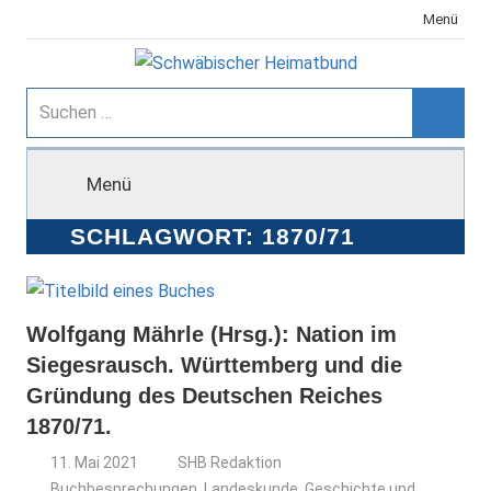
Zum
Menü
Inhalt
springen
Schwäbischer
Suchen
nach:
Suche
Heimatbund
Menü
SCHLAGWORT:
1870/71
Wolfgang Mährle (Hrsg.): Nation im
Siegesrausch. Württemberg und die
Gründung des Deutschen Reiches
1870/71.
11. Mai 2021
SHB Redaktion
Buchbesprechungen
,
Landeskunde, Geschichte und