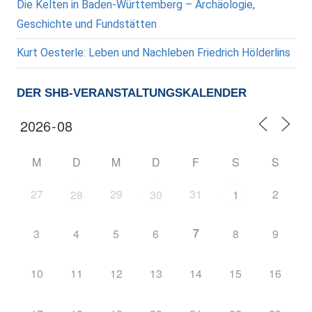
Die Kelten in Baden-Württemberg – Archäologie,
Geschichte und Fundstätten
Kurt Oesterle: Leben und Nachleben Friedrich Hölderlins
DER SHB-VERANSTALTUNGSKALENDER
M
D
M
D
F
S
S
27
29
31
2
28
30
1
7
3
4
5
6
8
9
10
11
12
13
14
15
16