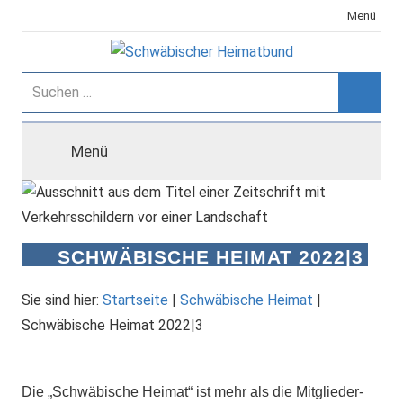
Zum
Menü
Inhalt
springen
Schwäbischer
Suchen
nach:
Suche
Heimatbund
Menü
SCHWÄBISCHE HEIMAT 2022|3
Sie sind hier:
Startseite
|
Schwäbische Heimat
|
Schwäbische Heimat 2022|3
Die „Schwäbische Heimat“ ist mehr als die Mitglieder-