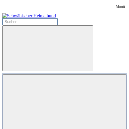
Zum
Menü
Inhalt
springen
Suchen
Schwäbischer
nach:
Heimatbund
Suchen