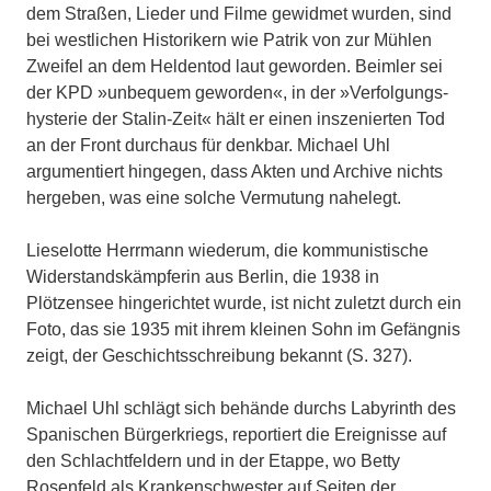
dem Straßen, Lieder und Filme gewidmet wurden, sind
bei westli­chen Historikern wie Patrik von zur Mühlen
Zweifel an dem Heldentod laut geworden. Beimler sei
der KPD »unbe­quem geworden«, in der »Verfolgungs­
hysterie der Stalin-Zeit« hält er einen in­szenierten Tod
an der Front durchaus für denkbar. Michael Uhl
argumentiert hingegen, dass Akten und Archive nichts
hergeben, was eine solche Vermutung nahelegt.
Lieselotte Herrmann wiederum, die kommunistische
Widerstandskämpferin aus Berlin, die 1938 in
Plötzensee hinge­richtet wurde, ist nicht zuletzt durch ein
Foto, das sie 1935 mit ihrem kleinen Sohn im Gefängnis
zeigt, der Geschichts­schreibung bekannt (S. 327).
Michael Uhl schlägt sich behände durchs Labyrinth des
Spanischen Bürgerkriegs, reportiert die Ereignisse auf
den Schlachtfeldern und in der Etappe, wo Betty
Rosenfeld als Krankenschwester auf Seiten der