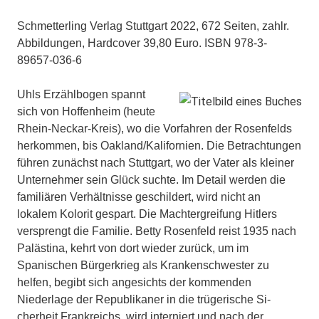
Schmetterling Verlag Stuttgart 2022, 672 Seiten, zahlr.
Abbildungen, Hardcover 39,80 Euro. ISBN 978-3-
89657-036-6
Uhls Erzählbogen spannt
sich von Hof­fenheim (heute
Rhein-Neckar-Kreis), wo die Vorfahren der Rosenfelds
herkom­men, bis Oakland/Kalifornien. Die Be­trachtungen
führen zunächst nach Stutt­gart, wo der Vater als kleiner
Unterneh­mer sein Glück suchte. Im Detail werden die
familiären Verhältnisse geschildert, wird nicht an
lokalem Kolorit gespart. Die Machtergreifung Hitlers
versprengt die Familie. Betty Rosenfeld reist 1935 nach
Palästina, kehrt von dort wieder zu­rück, um im
Spanischen Bürgerkrieg als Krankenschwester zu
helfen, begibt sich angesichts der kommenden
Niederlage der Republikaner in die trügerische Si­
cherheit Frankreichs, wird interniert und nach der