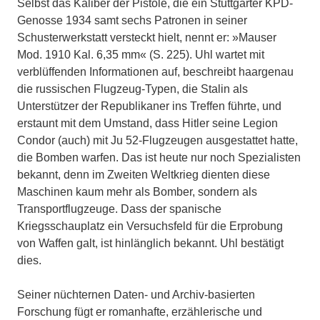
Selbst das Kaliber der Pistole, die ein Stuttgarter KPD-
Genosse 1934 samt sechs Patronen in seiner
Schusterwerk­statt versteckt hielt, nennt er: »Mauser
Mod. 1910 Kal. 6,35 mm« (S. 225). Uhl wartet mit
verblüffenden Informationen auf, beschreibt haargenau
die russi­schen Flugzeug-Typen, die Stalin als
Unterstützer der Republikaner ins Tref­fen führte, und
erstaunt mit dem Um­stand, dass Hitler seine Legion
Condor (auch) mit Ju 52-Flugzeugen ausgestattet hatte,
die Bomben warfen. Das ist heute nur noch Spezialisten
bekannt, denn im Zweiten Weltkrieg dienten diese
Maschi­nen kaum mehr als Bomber, sondern als
Transportflugzeuge. Dass der spanische
Kriegsschauplatz ein Versuchsfeld für die Erprobung
von Waffen galt, ist hin­länglich bekannt. Uhl bestätigt
dies.
Seiner nüchternen Daten- und Archiv-basierten
Forschung fügt er romanhafte, erzählerische und