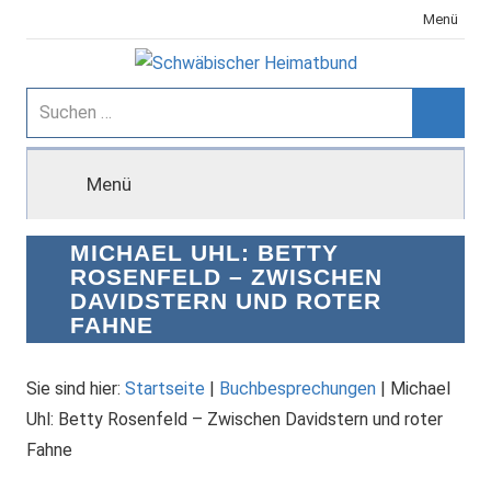
Zum
Menü
Inhalt
springen
Schwäbischer
Suchen
nach:
Suche
Heimatbund
Menü
MICHAEL UHL: BETTY
ROSENFELD – ZWISCHEN
DAVIDSTERN UND ROTER
FAHNE
Sie sind hier:
Startseite
|
Buchbesprechungen
|
Michael
Uhl: Betty Rosenfeld – Zwischen Davidstern und roter
Fahne