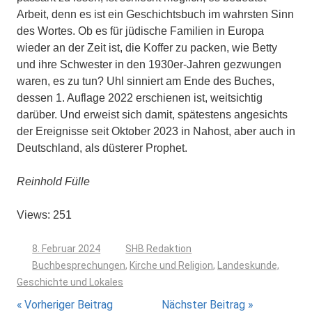
Arbeit, denn es ist ein Ge­schichtsbuch im wahrsten Sinn
des Wor­tes. Ob es für jüdische Familien in Euro­pa
wieder an der Zeit ist, die Koffer zu packen, wie Betty
und ihre Schwester in den 1930er-Jahren gezwungen
waren, es zu tun? Uhl sinniert am Ende des Bu­ches,
dessen 1. Auflage 2022 erschienen ist, weitsichtig
darüber. Und erweist sich damit, spätestens angesichts
der Ereig­nisse seit Oktober 2023 in Nahost, aber auch in
Deutschland, als düsterer Pro­phet.
Reinhold Fülle
Views: 251
8. Februar 2024
SHB Redaktion
Buchbesprechungen
,
Kirche und Religion
,
Landeskunde,
Geschichte und Lokales
Beitragsnavigation
Vorheriger Beitrag
Nächster Beitrag