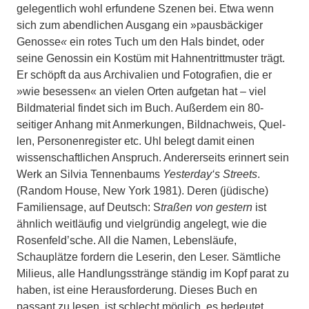
gelegentlich wohl er­fundene Szenen bei. Etwa wenn
sich zum abendlichen Ausgang ein »pausbäckiger
Genosse
«
ein rotes Tuch um den Hals bindet, oder
seine Genossin ein Kostüm mit Hahnentrittmuster trägt.
Er schöpft da aus Archivalien und Fotografien, die er
»wie besessen« an vielen Orten aufge­tan hat – viel
Bildmaterial findet sich im Buch. Außerdem ein 80-
seitiger Anhang mit Anmerkungen, Bildnachweis, Quel­
len, Personenregister etc. Uhl belegt da­mit einen
wissenschaftlichen Anspruch. Andererseits erinnert sein
Werk an Sil­via Tennenbaums
Yesterday‘s Streets
.
(Random House, New York 1981). Deren (jüdische)
Familiensage, auf Deutsch: S
traßen von gestern
ist
ähnlich weitläufig und vielgründig angelegt, wie die
Rosen­feld’sche. All die Namen, Lebensläufe,
Schauplätze fordern die Leserin, den Le­ser. Sämtliche
Milieus, alle Handlungs­stränge ständig im Kopf parat zu
haben, ist eine Herausforderung. Dieses Buch en
passant zu lesen, ist schlecht möglich, es bedeutet