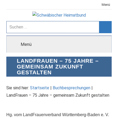
Zum
Menü
Inhalt
springen
Schwäbischer
Suchen
nach:
Suche
Heimatbund
Menü
LANDFRAUEN – 75 JAHRE –
GEMEINSAM ZUKUNFT
GESTALTEN
Sie sind hier:
Startseite
|
Buchbesprechungen
|
LandFrauen – 75 Jahre – gemeinsam Zukunft gestalten
Hg. vom LandFrauenverband Württemberg-Baden e. V.