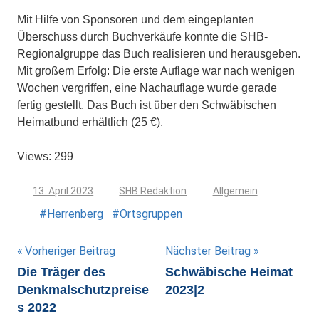
Mit Hilfe von Sponsoren und dem eingeplanten
Überschuss durch Buch­verkäufe konnte die SHB-
Regionalgruppe das Buch realisieren und he­rausgeben.
Mit großem Erfolg: Die erste Auflage war nach wenigen
Wochen vergriffen, eine Nachauflage wurde gerade
fertig gestellt. Das Buch ist über den Schwäbischen
Heimatbund erhältlich (25 €).
Views: 299
13. April 2023
SHB Redaktion
Allgemein
Herrenberg
Ortsgruppen
Beitragsnavigation
Vorheriger Beitrag
Nächster Beitrag
Die Träger des
Schwäbische Heimat
Denkmalschutzpreise
2023|2
s 2022