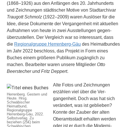
(1868–1926) aus den Anfän­gen des 20. Jahrhunderts
und Zeichnun­gen städtischer Motive von Stadtarchivar
Traugott Schmolz
(1922–2009) waren Auslöser für die
Idee, diese Dokumente der Vergangenheit mit aktuellen
Aufnahmen von heute in zwei Ausstellungen gegen­
überzustellen. Der Vergleich war so inte­ressant, dass
die
Regionalgruppe Her­renberg-Gäu
des Heimatbundes
im Jahr 2022 be­schloss, das Projekt in Form eines
Buches einem größeren Publikum zugäng­lich zu
machen. Bearbeiter waren unsere Mitglieder
Otto
Beerstecher und Fritz Deppert
.
Alte Fotos und Zeichnungen
erzählen viel über die Ver­
Herrenberg. Gestern und
Heute. Hrsg.
gangenheit. Doch was hat sich
Schwäbischer
verändert, was ist ge­blieben?
Heimatbund,
Regionalgruppe
Konnte der Zau­ber der alten
Herrenberg-Gäu, 2022.
Selbstverlag. Zu
Oberamts­stadt erhalten werden
beziehen (25€) beim
oder ist er durch die Moderni­
Schwäbischen