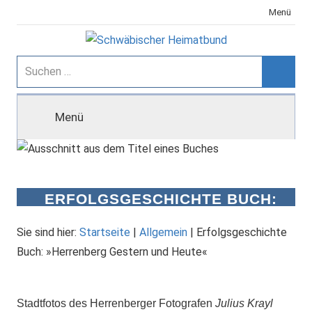
Zum
Menü
Inhalt
springen
Schwäbischer
Suchen
nach:
Suche
Heimatbund
Menü
ERFOLGSGESCHICHTE BUCH:
»HERRENBERG GESTERN UND
HEUTE«
Sie sind hier:
Startseite
|
Allgemein
|
Erfolgsgeschichte
Buch: »Herrenberg Gestern und Heute«
Stadtfotos des Herrenberger Fotografen
Julius Krayl