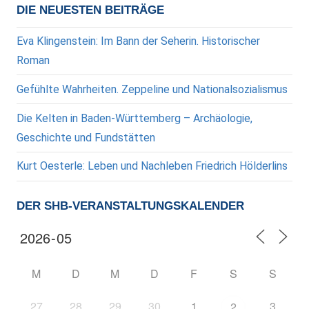
DIE NEUESTEN BEITRÄGE
Eva Klingenstein: Im Bann der Seherin. Historischer
Roman
Gefühlte Wahrheiten. Zeppeline und Nationalsozialismus
Die Kelten in Baden-Württemberg – Archäologie,
Geschichte und Fundstätten
Kurt Oesterle: Leben und Nachleben Friedrich Hölderlins
DER SHB-VERANSTALTUNGSKALENDER
M
D
M
D
F
S
S
27
28
29
30
1
3
2