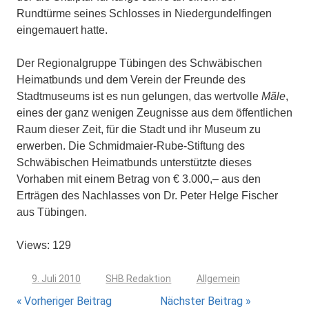
Rundtürme seines Schlosses in Niedergundelfingen
eingemauert hatte.
Der Regionalgruppe Tübingen des Schwäbischen
Heimatbunds und dem Verein der Freunde des
Stadtmuseums ist es nun gelungen, das wertvolle
Mãle
,
eines der ganz wenigen Zeugnisse aus dem öffentlichen
Raum dieser Zeit, für die Stadt und ihr Museum zu
erwerben. Die Schmidmaier-Rube-Stiftung des
Schwäbischen Heimatbunds unterstützte dieses
Vorhaben mit einem Betrag von € 3.000,– aus den
Erträgen des Nachlasses von Dr. Peter Helge Fischer
aus Tübingen.
Views: 129
9. Juli 2010
SHB Redaktion
Allgemein
Beitragsnavigation
Vorheriger Beitrag
Nächster Beitrag