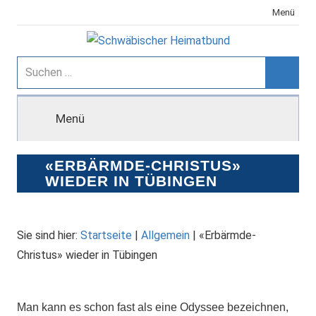
Zum
Menü
Inhalt
springen
Schwäbischer
Suchen
nach:
Suche
Heimatbund
Menü
«ERBÄRMDE-CHRISTUS»
WIEDER IN TÜBINGEN
Sie sind hier:
Startseite
|
Allgemein
|
«Erbärmde-
Christus» wieder in Tübingen
Man kann es schon fast als eine Odyssee bezeichnen,