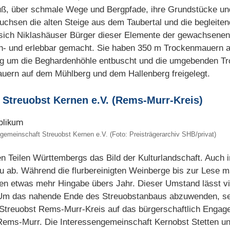
uß, über schmale Wege und Bergpfade, ihre Grundstücke und
uchsen die alten Steige aus dem Taubertal und die begleite
sich Niklashäuser Bürger dieser Elemente der gewachsenen 
- und erlebbar gemacht. Sie haben 350 m Trockenmauern 
ang um die Beghardenhöhle entbuscht und die umgebenden T
uern auf dem Mühlberg und dem Hallenberg freigelegt.
 Streuobst Kernen e.V. (Rems-Murr-Kreis)
ngemeinschaft Streuobst Kernen e.V. (Foto: Preisträgerarchiv SHB/privat)
len Teilen Württembergs das Bild der Kulturlandschaft. Auch
 ab. Während die flurbereinigten Weinberge bis zur Lese m
en etwas mehr Hingabe übers Jahr. Dieser Umstand lässt v
 Um das nahende Ende des Streuobstanbaus abzuwenden, se
 Streuobst Rems-Murr-Kreis auf das bürgerschaftlich Engage
s-Murr. Die Interessengemeinschaft Kernobst Stetten unte