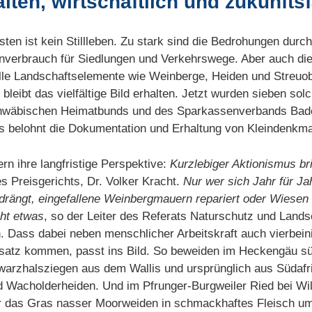
alten, wirtschaftlich und zukunft
ten ist kein Stillleben. Zu stark sind die Bedrohungen durc
nverbrauch für Siedlungen und Verkehrswege. Aber auch die N
elle Landschaftselemente wie Weinberge, Heiden und Streuo
bleibt das vielfältige Bild erhalten. Jetzt wurden sieben solc
Schwäbischen Heimatbunds und des Sparkassenverbands Ba
s belohnt die Dokumentation und Erhaltung von Kleindenkma
rn ihre langfristige Perspektive:
Kurzlebiger Aktionismus br
es Preisgerichts, Dr. Volker Kracht.
Nur wer sich Jahr für J
ängt, eingefallene Weinbergmauern repariert oder Wiesen r
ht etwas
, so der Leiter des Referats Naturschutz und Land
 Dass dabei neben menschlicher Arbeitskraft auch vierbeini
satz kommen, passt ins Bild. So beweiden im Heckengäu süd
rzhalsziegen aus dem Wallis und ursprünglich aus Südaf
 Wacholderheiden. Und im Pfrunger-Burgweiler Ried bei Wi
r das Gras nasser Moorweiden in schmackhaftes Fleisch um