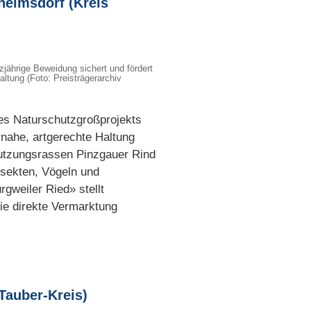
helmsdorf
(Kreis
jährige Beweidung sichert und fördert
tung (Foto: Preisträgerarchiv
es Naturschutzgroßprojekts
rnahe, artgerechte Haltung
Nutzungsrassen Pinzgauer Rind
nsekten, Vögeln und
gweiler Ried» stellt
ie direkte Vermarktung
Tauber-Kreis)