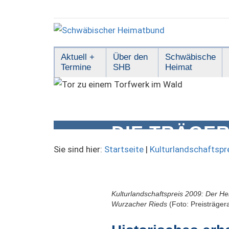
Zum
Inhalt
springen
Schwäbischer
Aktuell +
Über den
Schwäbische
Termine
SHB
Heimat
Heimatbund
DIE TRÄGER
KULTURLAN
Sie sind hier:
Startseite
|
Kulturlandschaftspr
Kulturlandschaftspreis 2009: Der H
Wurzacher Rieds
(Foto: Preisträger