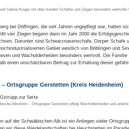
z und Sabine Krüger mit über hundert Schafen und Ziegen besonders wertvoll
rg bei Döffingen, die seit Jahren ungepflegt war, hatten si
Mit vier Ziegen begann dann im Jahr 2000 die Erfolgsgeschic
achsen. Darunter sind Schwarznasenschafe, Dorper Schafe 
ochindustrialisierten Gebiet westlich von Böblingen und Si
esen und Wacholderheiden besonders wertvoll. Die Familie K
alb einen unschätzbaren Beitrag zur Erhaltung dieser gefähr
 – Ortsgruppe Gerstetten (Kreis Heidenheim)
bische Albverein – Ortsgruppe Gerstetten pflegt Wacholderheiden und andere
n auf der Schwäbischen Alb ist ein Anliegen vieler Ortsgr
nden wir diese Weidelandschaften bei Heuchstetten im Parad