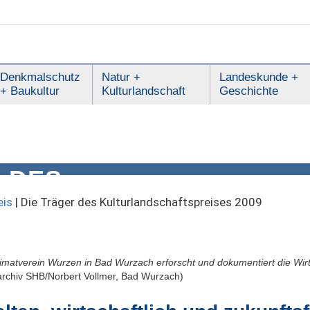
Denkmalschutz
Natur +
Landeskunde +
+ Baukultur
Kulturlandschaft
Geschichte
 DES
DSCHAFTSPREISES 200
eis
|
Die Träger des Kulturlandschaftspreises 2009
eimatverein Wurzen in Bad Wurzach erforscht und dokumentiert die Wir
archiv SHB/Norbert Vollmer, Bad Wurzach)