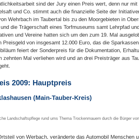
tlichkeitsarbeit sind der Jury einen Preis wert, denn nur mit
aft und Co. stimmt auch die finanzielle Seite der Initiativen
 von Wehrbach im Taubertal bis zu den Moorgebieten in Obe
und die Trägerschaft eines Torfmuseums samt Lehrpfad und
tiativen und Vereine hatten sich um den zum 19. Mal ausgelo
 Preisgeld von insgesamt 12.000 Euro, das die Sparkassen
Jubiläum feiert der Sonderpreis für die Dokumentation, Erhal
 zehnten Mal verliehen wird und an drei Preisträger aus T
geht.
eis 2009: Hauptpreis
lashausen (Main-Tauber-Kreis)
eiche Landschaftspflege rund ums Thema Trockenmauern durch die Bürger vo
Ortsteil von Werbach, veränderte das Automobil Menschen u