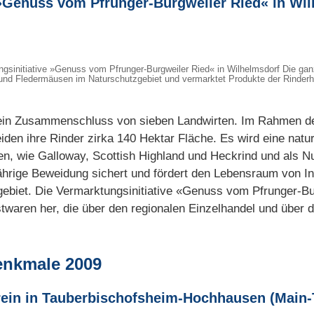
»
Genuss vom Pfrunger-Burgweiler Ried
«
in Wil
ngsinitiative »Genuss vom Pfrunger-Burgweiler Ried« in Wilhelmsdorf Die ganz
nd Fledermäusen im Naturschutzgebiet und vermarktet Produkte der Rinderhal
st ein Zusammenschluss von sieben Landwirten. Im Rahmen d
den ihre Rinder zirka 140 Hektar Fläche. Es wird eine natu
en, wie Galloway, Scottish Highland und Heckrind und als 
ährige Beweidung sichert und fördert den Lebensraum von I
biet. Die Vermarktungsinitiative «Genuss vom Pfrunger-Bur
twaren her, die über den regionalen Einzelhandel und über d
enkmale 2009
ein in Tauberbischofsheim-Hochhausen (Main-