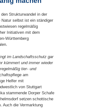
sfähig machen
h den Strukturwandel in der
atur selbst ist ein ständiger
bstwiesen regelmäßig
her Initiativen mit dem
den-Württemberg
len.
ingt im Landschaftsschutz gar
ahr kümmert und immer wieder
egelmäßig tier- und
schaftspflege am
ge Helfer mit
westlich von Stuttgart
rika stammende Dorper Schafe
lhelmsdorf setzen schottische
. Auch die Vermarktung