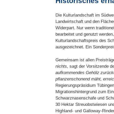
Historisches erh
Die Kulturlandschaft im Südwes
Landwirtschaft und den Fläche
Widerpart. Nur wenn tradition
bearbeitet und genutzt werden, 
Kulturlandschaftspreis des 
ausgezeichnet. Ein Sonderprei
Gemeinsam ist allen Preisträge
nichts
, sagt der Vorsitzende d
aufkommendes Gehölz zurückdr
pflanzenschonend mäht, erreic
Regierungspräsidium Tübingen.
Migrationshintergrund zum Ein
Schwarznasenschafe und Schwa
30 Hektar Streuobstwiesen und
Highland- und Galloway-Rinde