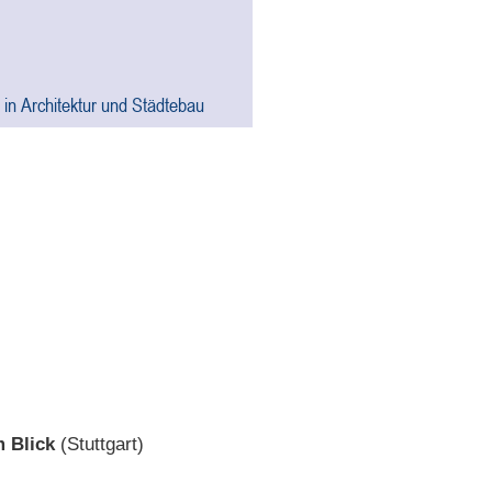
 in Architektur und Städtebau
m Blick
(Stuttgart)