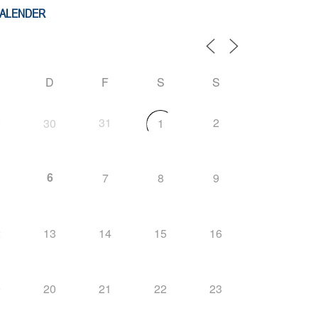
KALENDER
D
F
S
S
9
31
2
30
1
6
7
8
9
2
13
14
15
16
9
20
21
22
23