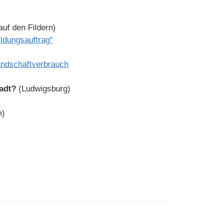
uf den Fildern)
ildungsauftrag“
andschaftverbrauch
tadt?
(Ludwigsburg)
m)