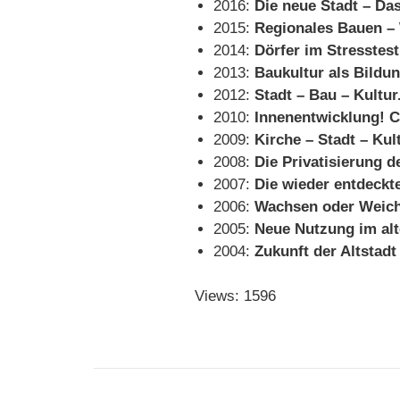
2016:
Die neue Stadt – Da
2015:
Regionales Bauen 
2014:
Dörfer im Stresstes
2013:
Baukultur als Bildu
2012:
Stadt – Bau – Kultu
2010:
Innenentwicklung! 
2009:
Kirche – Stadt – Kul
2008:
Die Privatisierung d
2007:
Die wieder entdeckt
2006:
Wachsen oder Weic
2005:
Neue Nutzung im al
2004:
Zukunft der Altstadt
Views: 1596