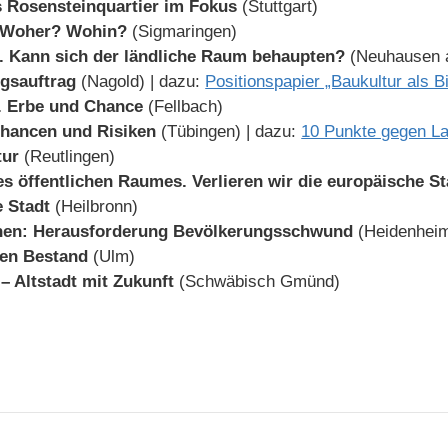
s Rosensteinquartier im Fokus
(Stuttgart)
– Woher? Wohin?
(Sigmaringen)
t. Kann sich der ländliche Raum behaupten?
(Neuhausen a
ngsauftrag
(Nagold) | dazu:
Positionspapier „Baukultur als B
r. Erbe und Chance
(Fellbach)
Chancen und Risiken
(Tübingen) | dazu:
10 Punkte gegen L
tur
(Reutlingen)
es öffentlichen Raumes. Verlieren wir die europäische S
e Stadt
(Heilbronn)
hen: Herausforderung Bevölkerungsschwund
(Heidenhei
ten Bestand
(Ulm)
 – Altstadt mit Zukunft
(Schwäbisch Gmünd)