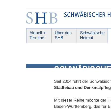
Zum
Inhalt
springen
Schwäbischer
Aktuell +
Über den
Schwäbische
Termine
SHB
Heimat
Heimatbund
SCHWÄBISCHE
Seit 2004 führt der Schwäbisc
Städtebau und Denkmalpfleg
Mit dieser Reihe möchte der H
Baden-Württemberg, das für Bau