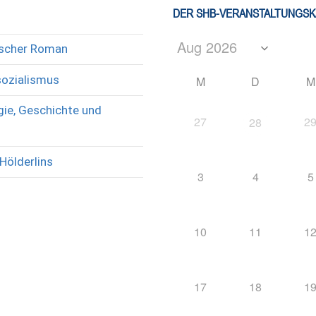
DER SHB-VERANSTALTUNGS
rischer Roman
sozialismus
M
D
M
ie, Geschichte und
27
2
28
Hölderlins
3
4
5
10
11
1
17
18
1