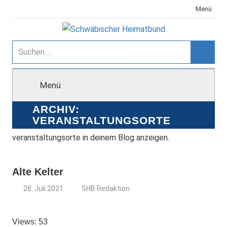
Zum
Menü
Inhalt
springen
Schwäbischer
Suchen
nach:
Suche
Heimatbund
Menü
ARCHIV:
VERANSTALTUNGSORTE
veranstaltungsorte in deinem Blog anzeigen.
Alte Kelter
28. Juli 2021
SHB Redaktion
Views: 53