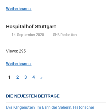
Weiterlesen
Hospitalhof Stuttgart
14. September 2020
SHB Redaktion
Views: 295
Weiterlesen
Seitennummerierung
Nächste
1
2
3
4
»
Beiträge
der
Beiträge
DIE NEUESTEN BEITRÄGE
Eva Klingenstein: Im Bann der Seherin. Historischer