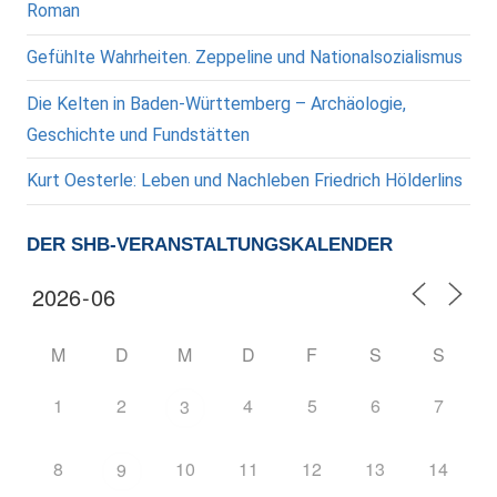
Roman
Gefühlte Wahrheiten. Zeppeline und Nationalsozialismus
Die Kelten in Baden-Württemberg – Archäologie,
Geschichte und Fundstätten
Kurt Oesterle: Leben und Nachleben Friedrich Hölderlins
DER SHB-VERANSTALTUNGSKALENDER
M
D
M
D
F
S
S
1
2
4
5
6
7
3
8
10
11
12
13
14
9