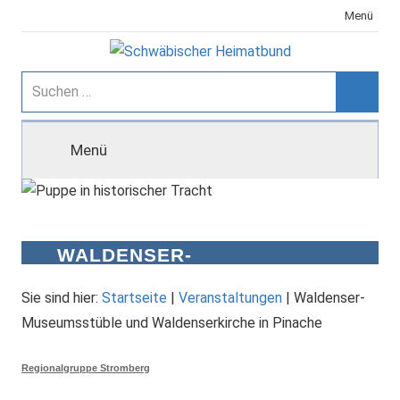
Zum
Menü
Inhalt
springen
Schwäbischer
Suchen
nach:
Suche
Heimatbund
Menü
WALDENSER-
MUSEUMSSTÜBLE UND
WALDENSERKIRCHE IN
Sie sind hier:
Startseite
|
Veranstaltungen
|
Waldenser-
PINACHE
Museumsstüble und Waldenserkirche in Pinache
Regionalgruppe Stromberg