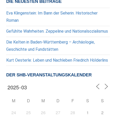
DIE NEUESTEN BEITRÄGE
Eva Klingenstein: Im Bann der Seherin. Historischer
Roman
Gefühlte Wahrheiten. Zeppeline und Nationalsozialismus
Die Kelten in Baden-Württemberg – Archäologie,
Geschichte und Fundstätten
Kurt Oesterle: Leben und Nachleben Friedrich Hölderlins
DER SHB-VERANSTALTUNGSKALENDER
M
D
M
D
F
S
S
24
25
26
27
28
1
2