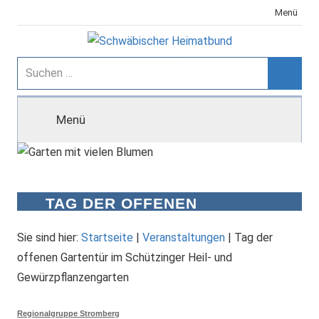
Zum
Menü
Inhalt
springen
Schwäbischer
Suchen
nach:
Suche
Heimatbund
Menü
TAG DER OFFENEN
GARTENTÜR IM SCHÜTZINGER
HEIL- UND
Sie sind hier:
Startseite
|
Veranstaltungen
|
Tag der
GEWÜRZPFLANZENGARTEN
offenen Gartentür im Schützinger Heil- und
Gewürzpflanzengarten
Regionalgruppe Stromberg