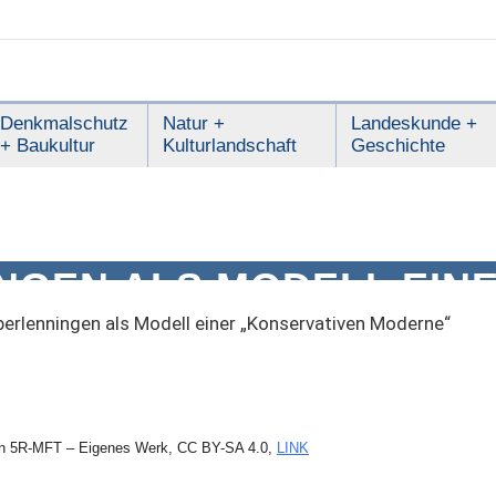
Denkmalschutz
Natur +
Landeskunde +
+ Baukultur
Kulturlandschaft
Geschichte
NGEN ALS MODELL EIN
TIVEN MODERNE“
erlenningen als Modell einer „Konservativen Moderne“
n 5R-MFT – Eigenes Werk, CC BY-SA 4.0,
LINK