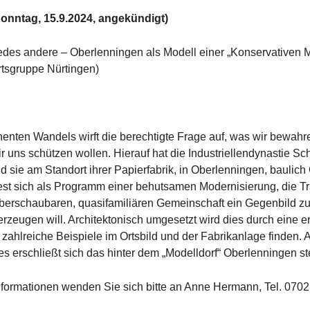
onntag, 15.9.2024, angekündigt)
edes andere – Oberlenningen als Modell einer „Konservativen 
tsgruppe Nürtingen)
nten Wandels wirft die berechtigte Frage auf, was wir bewahre
uns schützen wollen. Hierauf hat die Industriellendynastie S
 sie am Standort ihrer Papierfabrik, in Oberlenningen, baulich
est sich als Programm einer behutsamen Modernisierung, die Tra
überschaubaren, quasifamiliären Gemeinschaft ein Gegenbild zu
zeugen will. Architektonisch umgesetzt wird dies durch eine 
h zahlreiche Beispiele im Ortsbild und der Fabrikanlage finden
s erschließt sich das hinter dem „Modelldorf“ Oberlenningen 
formationen wenden Sie sich bitte an Anne Hermann, Tel. 0702