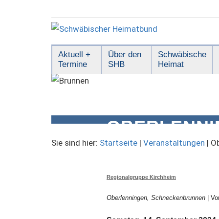
Zum
Inhalt
springen
Schwäbischer
Aktuell +
Über den
Schwäbische
Termine
SHB
Heimat
Heimatbund
OBERLENNI
„KONSERVA
Sie sind hier:
Startseite
|
Veranstaltungen
|
Ob
Regionalgruppe Kirchheim
Oberlenningen, Schneckenbrunnen
| Vo