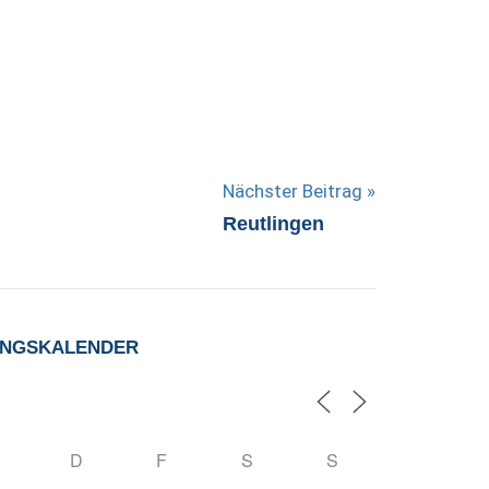
Nächster Beitrag
Reutlingen
UNGSKALENDER
D
F
S
S