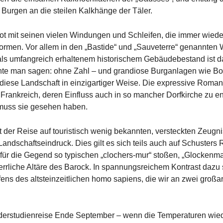
 Burgen an die steilen Kalkhänge der Täler.
ot mit seinen vielen Windungen und Schleifen, die immer wieder h
ormen. Vor allem in den „Bastide“ und „Sauveterre“ genannten
als umfangreich erhaltenem historischem Gebäudebestand ist das
te man sagen: ohne Zahl – und grandiose Burganlagen wie Bon
diese Landschaft in einzigartiger Weise. Die expressive Romanik
 Frankreich, deren Einfluss auch in so mancher Dorfkirche zu ent
muss sie gesehen haben.
 der Reise auf touristisch wenig bekannten, versteckten Zeugn
ndschaftseindruck. Dies gilt es sich teils auch auf Schusters
 für die Gegend so typischen „clochers-mur“ stoßen, „Glockenma
rrliche Altäre des Barock. In spannungsreichem Kontrast dazu
ens des altsteinzeitlichen homo sapiens, die wir an zwei großar
derstudienreise Ende September – wenn die Temperaturen wieder