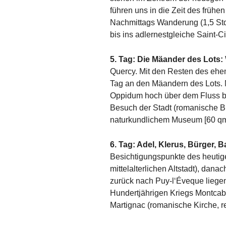
führen uns in die Zeit des früh
Nachmittags Wanderung (1,5 Std.
bis ins adlernestgleiche Saint-
5. Tag: Die Mäander des Lots:
Quercy. Mit den Resten des ehem
Tag an den Mäandern des Lots. 
Oppidum hoch über dem Fluss bi
Besuch der Stadt (romanische Bu
naturkundlichem Museum [60 qm 
6. Tag: Adel, Klerus, Bürger, 
Besichtigungspunkte des heutige
mittelalterlichen Altstadt), dan
zurück nach Puy-l‘Éveque liege
Hundertjährigen Kriegs Montcabr
Martignac (romanische Kirche, r