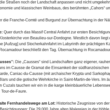
ch die Straßen noch der Landschaft anpassen und nicht umgekehr
stronomie und klassischen Weinbaus, des berühmten „Cahors“ u
ber die Franche-Comté und Burgund zur Übernachtung in der Nä
e:
Quer durch das Massif Central Anfahrt zur ersten Besichtigun
Klosterkirche von Beaulieu-sur-Dordogne. Westlich davon liegt d
ne [Aufzug] und Stocherkahnfahrt im Labyrinth der prächtigen K
n Rocamadour beschließt den Tag. Übernachtung in Rocamadour
ausses“:
Die „Causses“ sind Landschaften ganz eigener, rauhe
 uns im Causse de Gramat die Einsamkeit der südfranzösischen 
arde, Caniac-du-Causse (mit archaischer Krypta und Sarkoph
lars und die gotische Wehrkirche in Saint-Martin-de-Vers. Im ä
Cuzals tauchen wir ein in die karge kleinbäuerliche Lebenswel
 Tour-de-Faure.
 alte Fernhandelswege am Lot:
Historische Zeugnisse von der 
 Besichtigungen: Die 29.000 Jahre alten Malereien in der Höhl