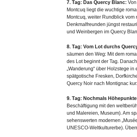
7. Tag: Das Quercy Blanc:
Von
Montcuq liegt die wuchtige rom
Montcuq, weiter Rundblick vom 
Denkmalfreunden jüngst restaur
und Weinbergen im Quercy Blan
8. Tag: Vom Lot durchs Querc
säumen den Weg: Mit dem romani
des Lot beginnt der Tag. Danach
„Wanderung“ über Holzstege in e
spätgotische Fresken, Dorfkirc
Quercy Noir nach Montignac kur
9. Tag: Nochmals Höhepunkte
Beschäftigung mit den weltberü
und Malereien, Museum). Am spä
sehenswerten modernen „Musée de
UNESCO-Weltkulturerbe). Übern