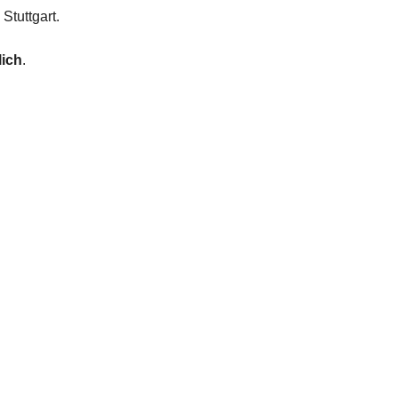
Stuttgart.
lich
.