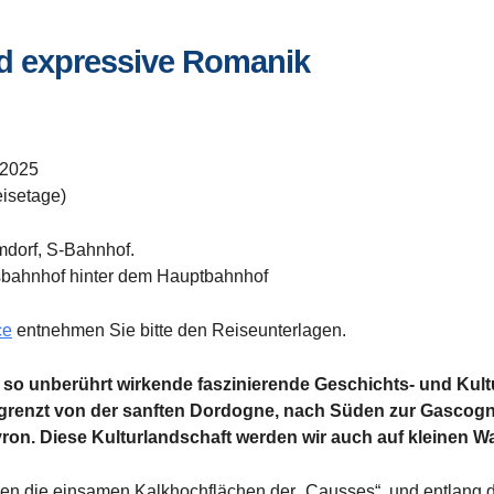
nd expressive Romanik
 2025
eisetage)
imdorf, S-Bahnhof.
usbahnhof hinter dem Hauptbahnhof
ce
entnehmen Sie bitte den Reiseunterlagen.
 so unberührt wirkende faszinierende Geschichts- und Kult
egrenzt von der sanften Dordogne, nach Süden zur Gascog
ron. Diese Kulturlandschaft werden wir auch auf kleinen 
hen die einsamen Kalkhochflächen der „Causses“, und entlang 