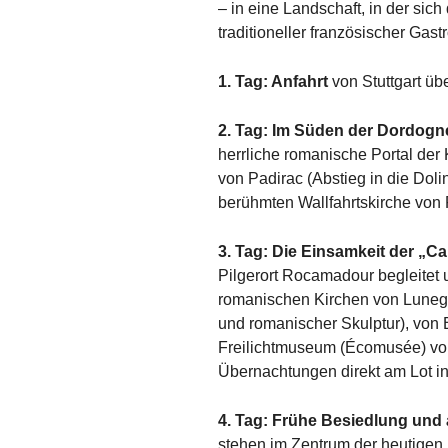
– in eine Landschaft, in der si
traditioneller französischer Ga
1. Tag: Anfahrt
von Stuttgart ü
2. Tag: Im Süden der Dordogn
herrliche romanische Portal der 
von Padirac (Abstieg in die Doli
berühmten Wallfahrtskirche vo
3. Tag: Die Einsamkeit der „C
Pilgerort Rocamadour begleitet
romanischen Kirchen von Luneg
und romanischer Skulptur), von B
Freilichtmuseum (Écomusée) von 
Übernachtungen direkt am Lot in
4. Tag: Frühe Besiedlung und
stehen im Zentrum der heutigen