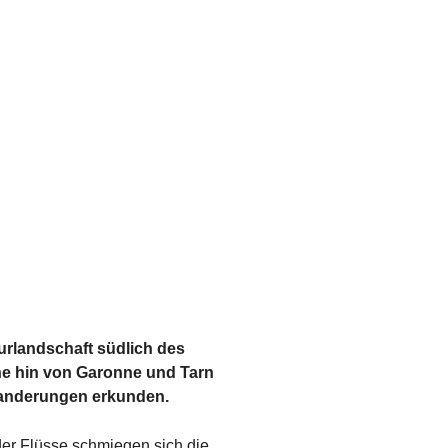
urlandschaft südlich des
ne hin von Garonne und Tarn
Wanderungen erkunden.
der Flüsse schmiegen sich die