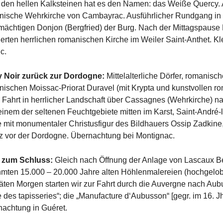
 den hellen Kalksteinen hat es den Namen: das Weiße Quercy. 
anische Wehrkirche von Cambayrac. Ausführlicher Rundgang in
mächtigen Donjon (Bergfried) der Burg. Nach der Mittagspause
ierten herrlichen romanischen Kirche im Weiler Saint-Anthet.
c.
y Noir zurück zur Dordogne:
Mittelalterliche Dörfer, romanis
schen Moissac-Priorat Duravel (mit Krypta und kunstvollen ro
 Fahrt in herrlicher Landschaft über Cassagnes (Wehrkirche) na
inem der seltenen Feuchtgebiete mitten im Karst, Saint-André
he mit monumentaler Christusfigur des Bildhauers Ossip Zadki
z vor der Dordogne. Übernachtung bei Montignac.
 zum Schluss:
Gleich nach Öffnung der Anlage von Lascaux Be
hmten 15.000 – 20.000 Jahre alten Höhlenmalereien (hochgelob
ten Morgen starten wir zur Fahrt durch die Auvergne nach Au
s tapisseries“; die „Manufacture d‘Aubusson“ [gegr. im 16. Jh
achtung in Guéret.