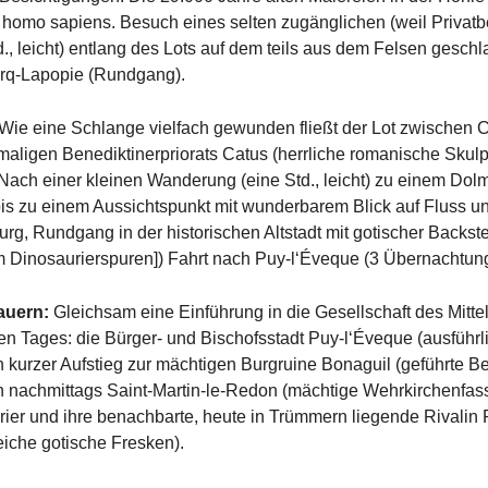
en homo sapiens. Besuch eines selten zugänglichen (weil Privat
, leicht) entlang des Lots auf dem teils aus dem Felsen geschl
Cirq-Lapopie (Rundgang).
Wie eine Schlange vielfach gewunden fließt der Lot zwischen
aligen Benediktinerpriorats Catus (herrliche romanische Skulpt
Nach einer kleinen Wanderung (eine Std., leicht) zu einem Dol
s zu einem Aussichtspunkt mit wunderbarem Blick auf Fluss u
rg, Rundgang in der historischen Altstadt mit gotischer Backste
Dinosaurierspuren]) Fahrt nach Puy-l‘Éveque (3 Übernachtun
Bauern:
Gleichsam eine Einführung in die Gesellschaft des Mittel
n Tages: die Bürger- und Bischofsstadt Puy-l‘Éveque (ausführ
ach kurzer Aufstieg zur mächtigen Burgruine Bonaguil (geführte 
n nachmittags Saint-Martin-le-Redon (mächtige Wehrkirchenfass
ier und ihre benachbarte, heute in Trümmern liegende Rivalin P
eiche gotische Fresken).