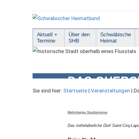
Zum
Inhalt
springen
Schwäbischer
Aktuell +
Über den
Schwäbische
Termine
SHB
Heimat
Heimatbund
DAS QUERC
Sie sind hier:
Startseite
|
Veranstaltungen
|
Da
Mehrtägige Studienreise
Das mittelalterliche Dorf Saint-Cirq-Lap