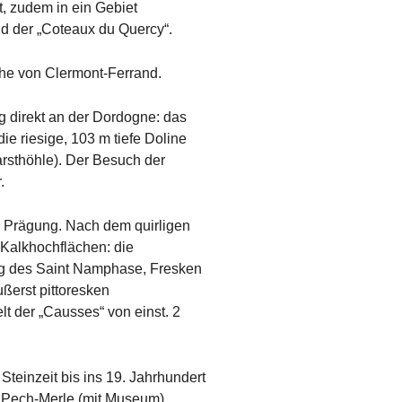
t, zudem in ein Gebiet
nd der „Coteaux du Quercy“.
he von Clermont-Ferrand.
g direkt an der Dordogne: das
ie riesige, 103 m tiefe Doline
arsthöhle). Der Besuch der
.
r Prägung. Nach dem quirligen
Kalkhochflächen: die
ag des Saint Namphase, Fresken
ußerst pittoresken
t der „Causses“ von einst. 2
Steinzeit bis ins 19. Jahrhundert
e Pech-Merle (mit Museum)