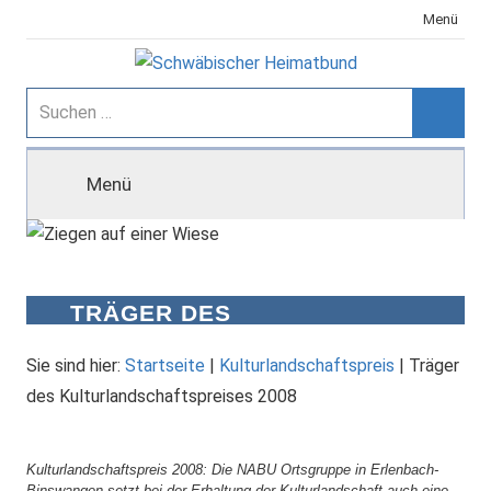
Zum
Menü
Inhalt
springen
Schwäbischer
Suchen
nach:
Suche
Heimatbund
Menü
TRÄGER DES
KULTURLANDSCHAFTSPREISES
2008
Sie sind hier:
Startseite
|
Kulturlandschaftspreis
|
Träger
des Kulturlandschaftspreises 2008
Kulturlandschaftspreis 2008: Die NABU Ortsgruppe in Erlenbach-
Binswangen setzt bei der Erhaltung der Kulturlandschaft auch eine