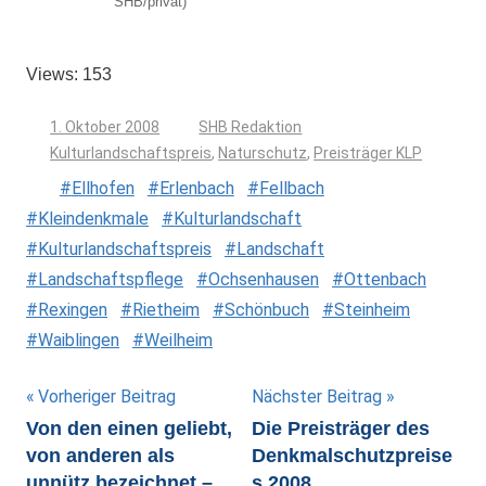
SHB/privat)
Views: 153
1. Oktober 2008
SHB Redaktion
Kulturlandschaftspreis
,
Naturschutz
,
Preisträger KLP
Ellhofen
Erlenbach
Fellbach
Kleindenkmale
Kulturlandschaft
Kulturlandschaftspreis
Landschaft
Landschaftspflege
Ochsenhausen
Ottenbach
Rexingen
Rietheim
Schönbuch
Steinheim
Waiblingen
Weilheim
Beitragsnavigation
Vorheriger Beitrag
Nächster Beitrag
Von den einen geliebt,
Die Preisträger des
von anderen als
Denkmalschutzpreise
unnütz bezeichnet –
s 2008