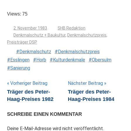
Views: 75
2. November 1983
SHB Redaktion
Denkmalschutz + Baukultur
,
Denkmalschutzpreis
,
Preisträger DSP
Denkmalschutz
Denkmalschutzpreis
Esslingen
Horb
Kulturdenkmale
Obersulm
Sanierung
Beitragsnavigation
Vorheriger Beitrag
Nächster Beitrag
Träger des Peter-
Träger des Peter-
Haag-Preises 1982
Haag-Preises 1984
SCHREIBE EINEN KOMMENTAR
Deine E-Mail-Adresse wird nicht veröffentlicht.