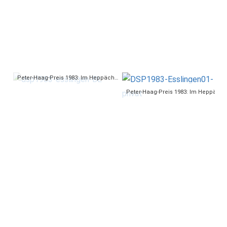
Peter-Haag-Preis 1983: Im Heppächer 13, Esslingen, Zustand 2005 (Foto: Bernd Langner)
Peter-Haag-Preis 1983: Im Heppächer 13, Esslingen, Zustand um 1920 (Foto: privat)