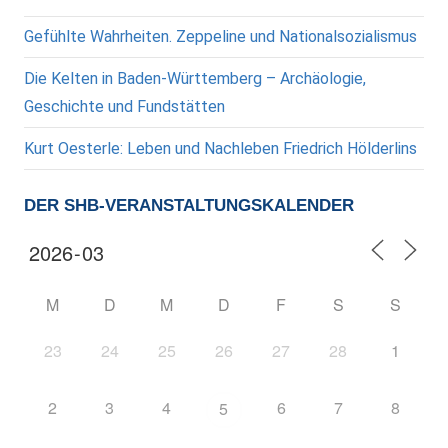
Gefühlte Wahrheiten. Zeppeline und Nationalsozialismus
Die Kelten in Baden-Württemberg – Archäologie,
Geschichte und Fundstätten
Kurt Oesterle: Leben und Nachleben Friedrich Hölderlins
DER SHB-VERANSTALTUNGSKALENDER
M
D
M
D
F
S
S
23
24
25
26
27
28
1
2
3
4
6
7
8
5