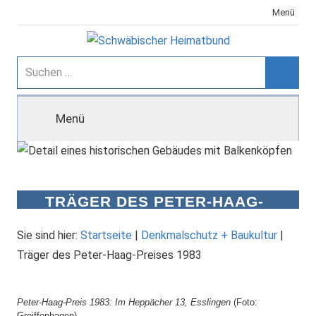
Zum
Menü
Inhalt
springen
Schwäbischer
Suchen
nach:
Suche
Heimatbund
Menü
TRÄGER DES PETER-HAAG-
PREISES 1983
Sie sind hier:
Startseite
|
Denkmalschutz + Baukultur
|
Träger des Peter-Haag-Preises 1983
Peter-Haag-Preis 1983: Im Heppächer 13, Esslingen
(Foto:
Greiffenhagen)