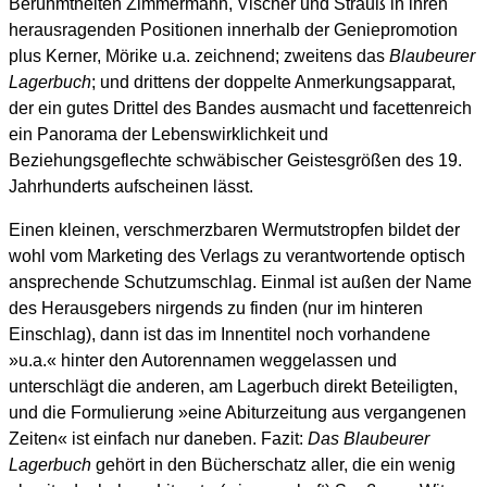
Berühmtheiten Zimmermann, Vischer und Strauß in ihren
herausragenden Positionen innerhalb der Geniepromotion
plus Kerner, Mörike u.a. zeichnend; zweitens das
Blaubeurer
Lagerbuch
; und drittens der doppelte Anmerkungsapparat,
der ein gutes Drittel des Bandes ausmacht und facettenreich
ein Panorama der Lebenswirklichkeit und
Beziehungsgeflechte schwäbischer Geistesgrößen des 19.
Jahrhunderts aufscheinen lässt.
Einen kleinen, verschmerzbaren Wermutstropfen bildet der
wohl vom Marketing des Verlags zu verantwortende optisch
ansprechende Schutzumschlag. Einmal ist außen der Name
des Herausgebers nirgends zu finden (nur im hinteren
Einschlag), dann ist das im Innentitel noch vorhandene
»u.a.« hinter den Autorennamen weggelassen und
unterschlägt die anderen, am Lagerbuch direkt Beteiligten,
und die Formulierung »eine Abiturzeitung aus vergangenen
Zeiten« ist einfach nur daneben. Fazit:
Das Blaubeurer
Lagerbuch
gehört in den Bücherschatz aller, die ein wenig