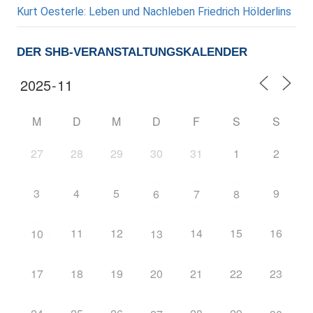
Kurt Oesterle: Leben und Nachleben Friedrich Hölderlins
DER SHB-VERANSTALTUNGSKALENDER
M
D
M
D
F
S
S
27
28
29
30
31
1
2
3
4
5
9
6
7
8
11
12
14
15
16
10
13
17
18
19
20
21
22
23