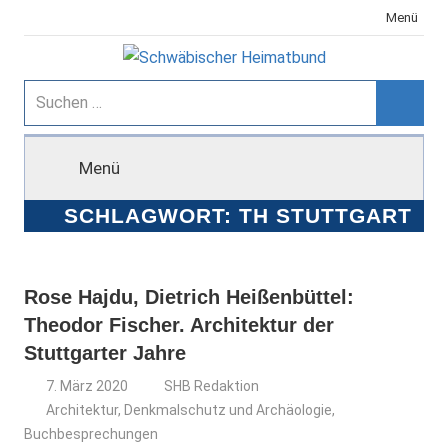
Zum
Menü
Inhalt
springen
Schwäbischer
Suchen
nach:
Suche
Heimatbund
Menü
SCHLAGWORT:
TH STUTTGART
Rose Hajdu, Dietrich Heißenbüttel:
Theodor Fischer. Architektur der
Stuttgarter Jahre
7. März 2020
SHB Redaktion
Architektur, Denkmalschutz und Archäologie
,
Buchbesprechungen