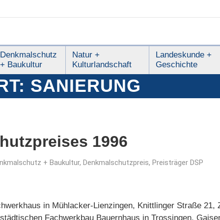
Denkmalschutz
Natur +
Landeskunde +
+ Baukultur
Kulturlandschaft
Geschichte
RT:
SANIERUNG
hutzpreises 1996
nkmalschutz + Baukultur
,
Denkmalschutzpreis
,
Preisträger DSP
werkhaus in Mühlacker-Lienzingen, Knittlinger Straße 21, 
tädtischen Fachwerkbau Bauernhaus in Trossingen, Gaise