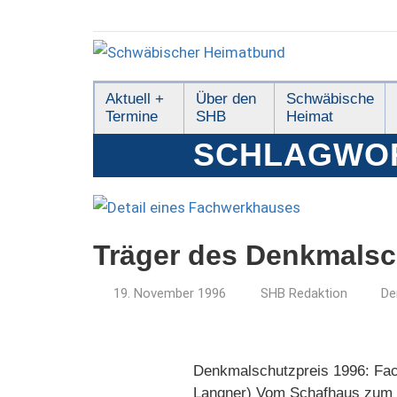
Zum
Inhalt
springen
Schwäbischer
Aktuell +
Über den
Schwäbische
Termine
SHB
Heimat
Heimatbund
SCHLAGWO
Träger des Denkmalsc
19. November 1996
SHB Redaktion
De
Denkmalschutzpreis 1996: Fach
Langner) Vom Schafhaus zum s