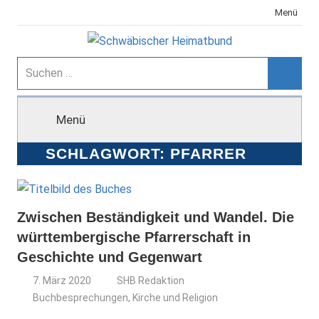
Zum
Menü
Inhalt
springen
Schwäbischer
Suchen
nach:
Suche
Heimatbund
Menü
SCHLAGWORT:
PFARRER
Zwischen Beständigkeit und Wandel. Die
württembergische Pfarrerschaft in
Geschichte und Gegenwart
7. März 2020
SHB Redaktion
Buchbesprechungen
,
Kirche und Religion