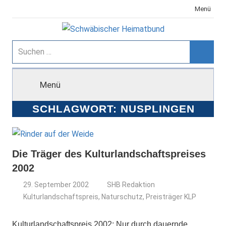
Zum
Menü
Inhalt
springen
Schwäbischer
Suchen
nach:
Suche
Heimatbund
Menü
SCHLAGWORT:
NUSPLINGEN
Die Träger des Kulturlandschaftspreises
2002
29. September 2002
SHB Redaktion
Kulturlandschaftspreis
,
Naturschutz
,
Preisträger KLP
Kulturlandschaftspreis 2002: Nur durch dauernde