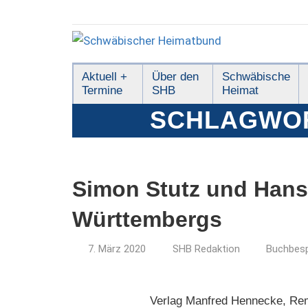
Zum
Inhalt
springen
Schwäbischer
Aktuell +
Über den
Schwäbische
Termine
SHB
Heimat
Heimatbund
SCHLAGWO
Simon Stutz und Hans 
Württembergs
7. März 2020
SHB Redaktion
Buchbes
Verlag Manfred Hennecke, Rem