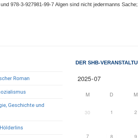
 und 978-3-927981-99-7 Algen sind nicht jedermanns Sache
DER SHB-VERANSTALT
rischer Roman
sozialismus
M
D
M
ie, Geschichte und
1
2
30
Hölderlins
7
8
9