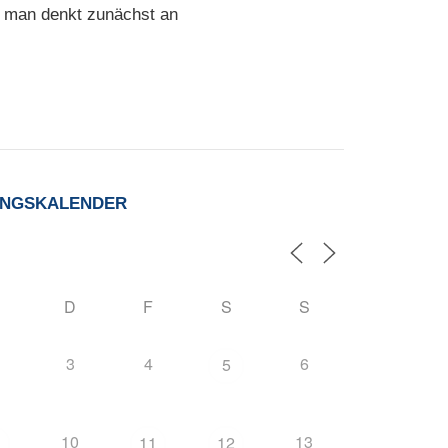
; man denkt zunächst an
UNGSKALENDER
D
F
S
S
3
4
6
5
10
13
11
12