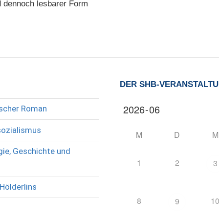
nd dennoch lesbarer Form
DER SHB-VERANSTALT
rischer Roman
sozialismus
M
D
M
ie, Geschichte und
1
2
3
Hölderlins
8
1
9