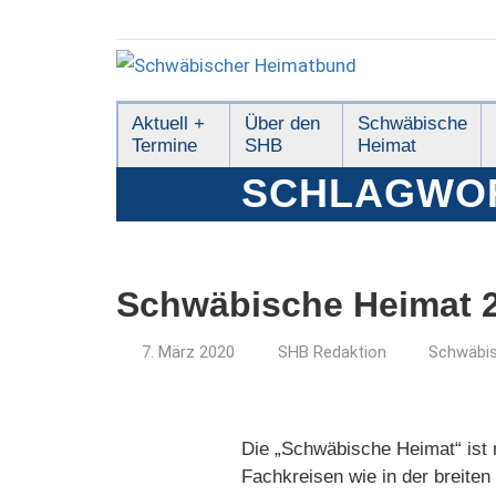
Zum
Inhalt
springen
Schwäbischer
Aktuell +
Über den
Schwäbische
Termine
SHB
Heimat
Heimatbund
SCHLAGWO
Schwäbische Heimat 2
7. März 2020
SHB Redaktion
Schwäbi
Die „Schwäbische Heimat“ ist m
Fachkreisen wie in der breiten