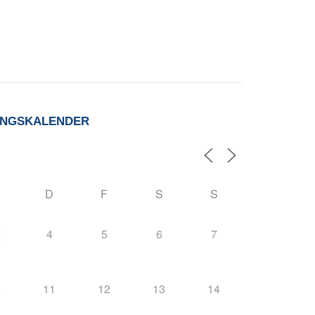
UNGSKALENDER
D
F
S
S
4
5
6
7
0
11
12
13
14