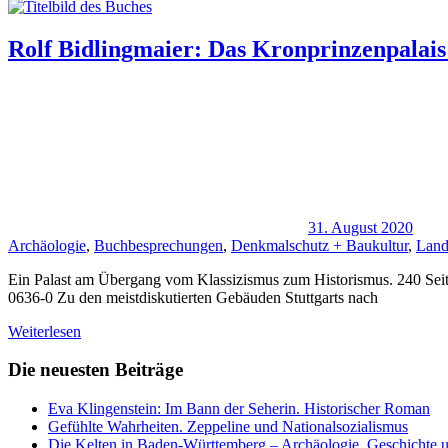
Rolf Bidlingmaier: Das Kronprinzenpalais i
31. August 2020
Archäologie
,
Buchbesprechungen
,
Denkmalschutz + Baukultur
,
Land
Ein Palast am Übergang vom Klassizismus zum Historismus. 240 Sei
0636-0 Zu den meistdiskutierten Gebäuden Stuttgarts nach
Weiterlesen
Die neuesten Beiträge
Eva Klingenstein: Im Bann der Seherin. Historischer Roman
Gefühlte Wahrheiten. Zeppeline und Nationalsozialismus
Die Kelten in Baden-Württemberg – Archäologie, Geschichte u