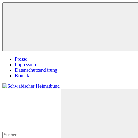
Zum
Inhalt
springen
Presse
Impressum
Datenschutzerklärung
Kontakt
Suchen
Schwäbischer
nach:
Heimatbund