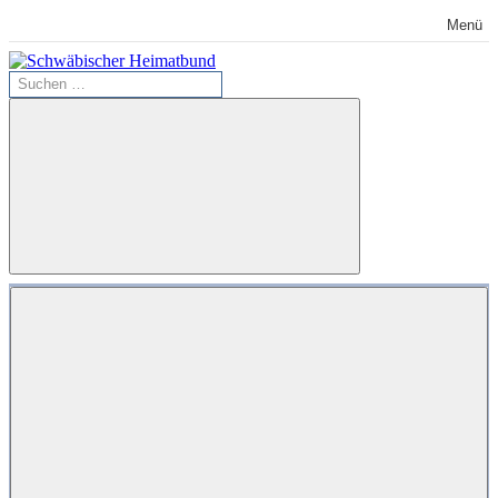
Zum
Menü
Inhalt
springen
Suchen
Schwäbischer
nach:
Heimatbund
Suchen