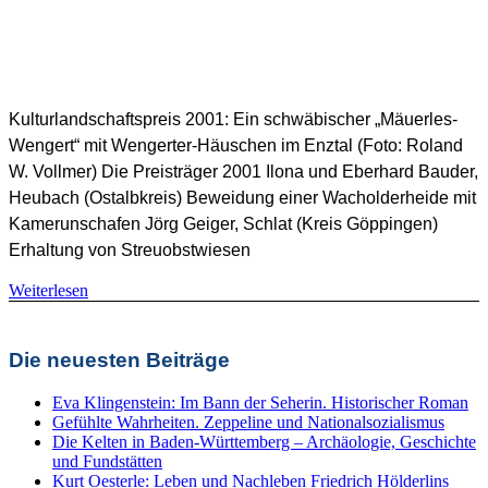
SHB Redaktion
Kulturlandschaftspreis 2001: Ein schwäbischer „Mäuerles-
Wengert“ mit Wengerter-Häuschen im Enztal (Foto: Roland
W. Vollmer) Die Preisträger 2001 Ilona und Eberhard Bauder,
Heubach (Ostalbkreis) Beweidung einer Wacholderheide mit
Kamerunschafen Jörg Geiger, Schlat (Kreis Göppingen)
Erhaltung von Streuobstwiesen
Weiterlesen
Kulturlandschaftspreis
,
Naturschutz
,
Preisträger KLP
Die neuesten Beiträge
Eva Klingenstein: Im Bann der Seherin. Historischer Roman
Gefühlte Wahrheiten. Zeppeline und Nationalsozialismus
Die Kelten in Baden-Württemberg – Archäologie, Geschichte
und Fundstätten
Kurt Oesterle: Leben und Nachleben Friedrich Hölderlins