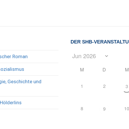
DER SHB-VERANSTALT
rischer Roman
sozialismus
M
D
M
ie, Geschichte und
1
2
3
Hölderlins
8
1
9