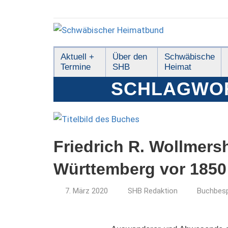
Zum
Inhalt
springen
Schwäbischer
Aktuell +
Über den
Schwäbische
Termine
SHB
Heimat
Heimatbund
SCHLAGWO
Friedrich R. Wollmer
Württemberg vor 1850
7. März 2020
SHB Redaktion
Buchbes