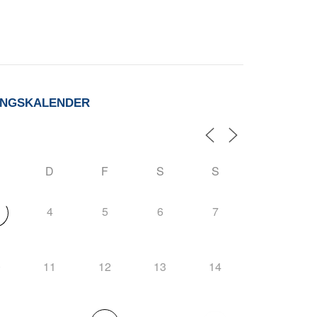
UNGSKALENDER
D
F
S
S
4
5
6
7
0
11
12
13
14