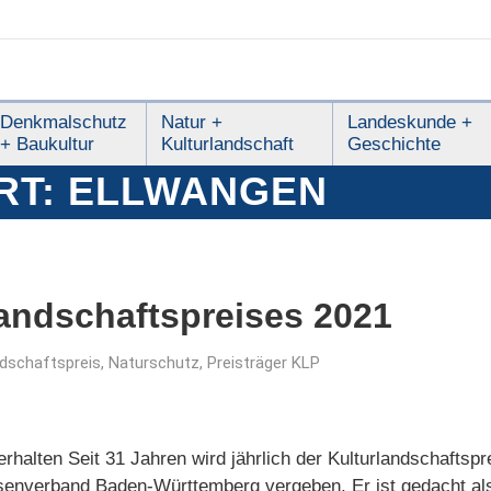
Denkmalschutz
Natur +
Landeskunde +
+ Baukultur
Kulturlandschaft
Geschichte
RT:
ELLWANGEN
landschaftspreises 2021
ndschaftspreis
,
Naturschutz
,
Preisträger KLP
erhalten Seit 31 Jahren wird jährlich der Kulturlandschafts
verband Baden-Württemberg vergeben. Er ist gedacht als öf