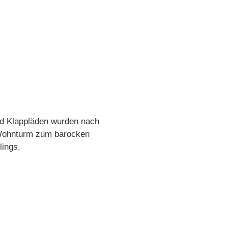
nd Klappläden wurden nach
n Wohnturm zum barocken
lings,