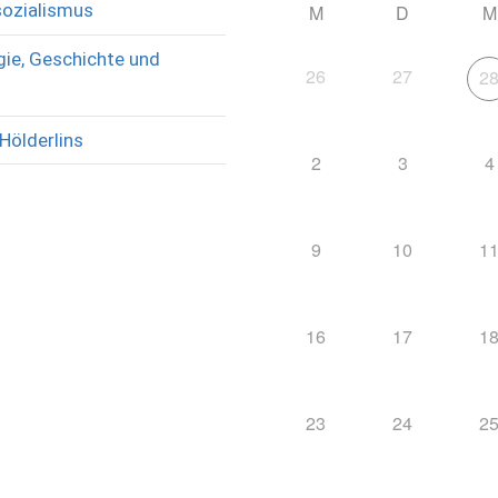
sozialismus
M
D
M
ie, Geschichte und
26
27
2
Hölderlins
2
3
4
9
10
1
16
17
1
23
24
2