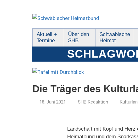
Zum
Inhalt
springen
Schwäbischer
Aktuell +
Über den
Schwäbische
Termine
SHB
Heimat
Heimatbund
SCHLAGWO
Die Träger des Kultur
18. Juni 2021
SHB Redaktion
Kulturla
Landschaft mit Kopf und Herz 
Heimatbund und dem Sparkassen