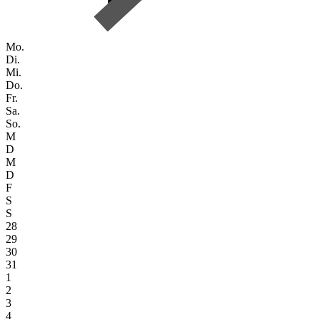
Mo.
Di.
Mi.
Do.
Fr.
Sa.
So.
M
D
M
D
F
S
S
28
29
30
31
1
2
3
4