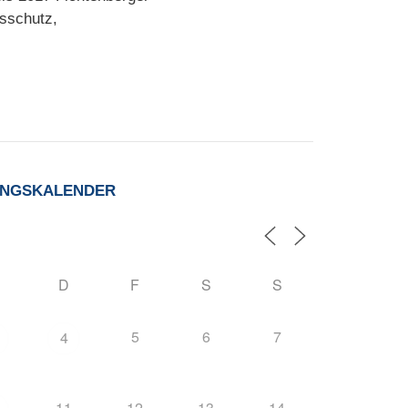
sschutz,
UNGSKALENDER
D
F
S
S
5
6
7
4
11
12
13
14