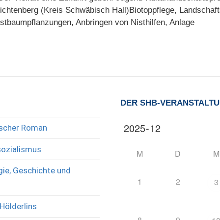
chtenberg (Kreis Schwäbisch Hall)Biotoppflege, Landschaft
baumpflanzungen, Anbringen von Nisthilfen, Anlage
DER SHB-VERANSTALT
rischer Roman
sozialismus
M
D
M
ie, Geschichte und
1
2
3
Hölderlins
8
9