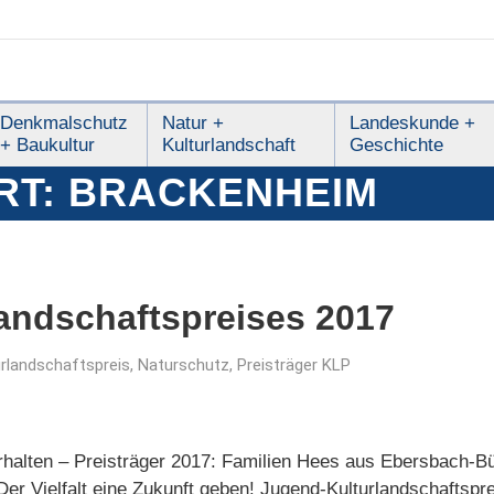
Denkmalschutz
Natur +
Landeskunde +
+ Baukultur
Kulturlandschaft
Geschichte
RT:
BRACKENHEIM
landschaftspreises 2017
urlandschaftspreis
,
Naturschutz
,
Preisträger KLP
rhalten – Preisträger 2017: Familien Hees aus Ebersbach-B
Der Vielfalt eine Zukunft geben! Jugend-Kulturlandschaftspr