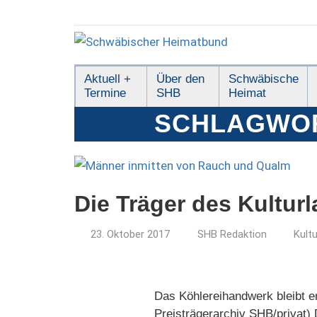
Zum
Inhalt
springen
Schwäbischer
Aktuell +
Über den
Schwäbische
Termine
SHB
Heimat
Heimatbund
SCHLAGWO
Die Träger des Kultur
23. Oktober 2017
SHB Redaktion
Kult
Das Köhlereihandwerk bleibt e
Preisträgerarchiv SHB/privat) 