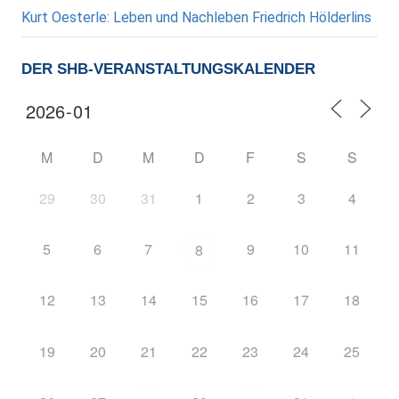
Kurt Oesterle: Leben und Nachleben Friedrich Hölderlins
DER SHB-VERANSTALTUNGSKALENDER
M
D
M
D
F
S
S
29
30
31
1
2
3
4
5
6
7
9
10
11
8
12
13
14
15
16
17
18
19
20
21
22
23
24
25