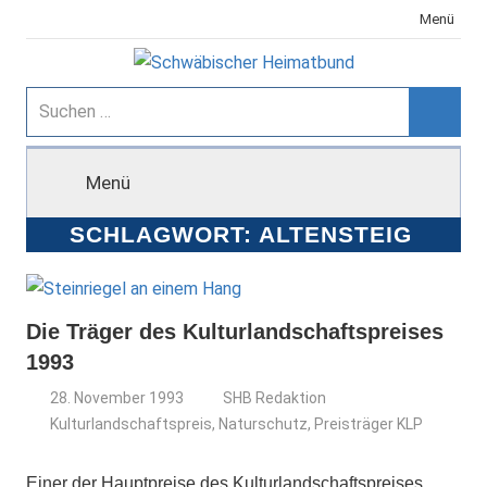
Zum
Menü
Inhalt
springen
Schwäbischer
Suchen
nach:
Suche
Heimatbund
Menü
SCHLAGWORT:
ALTENSTEIG
Die Träger des Kulturlandschaftspreises
1993
28. November 1993
SHB Redaktion
Kulturlandschaftspreis
,
Naturschutz
,
Preisträger KLP
Einer der Hauptpreise des Kulturlandschaftspreises