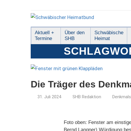
Zum
Inhalt
springen
Schwäbischer
Aktuell +
Über den
Schwäbische
Termine
SHB
Heimat
Heimatbund
SCHLAGWO
Die Träger des Denkm
31. Juli 2024
SHB Redaktion
Denkmals
Foto oben: Fenster am einstig
Bernd Langner) Würdigung beso