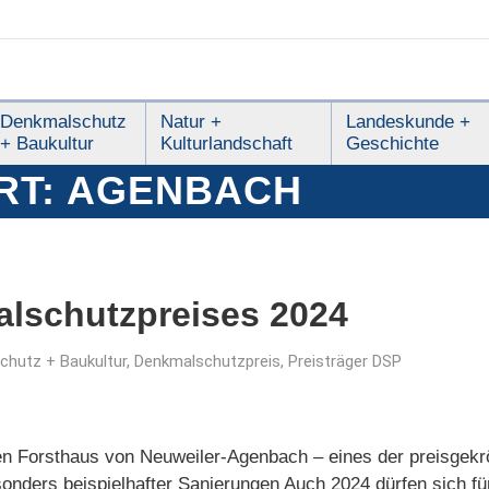
Denkmalschutz
Natur +
Landeskunde +
+ Baukultur
Kulturlandschaft
Geschichte
RT:
AGENBACH
alschutzpreises 2024
chutz + Baukultur
,
Denkmalschutzpreis
,
Preisträger DSP
en Forsthaus von Neuweiler-Agenbach – eines der preisgekr
nders beispielhafter Sanierungen Auch 2024 dürfen sich fün