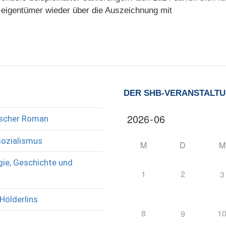
eigentümer wieder über die Auszeichnung mit
DER SHB-VERANSTALT
rischer Roman
sozialismus
M
D
M
ie, Geschichte und
1
2
3
Hölderlins
8
1
9