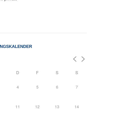
UNGSKALENDER
D
F
S
S
4
5
6
7
0
11
12
13
14